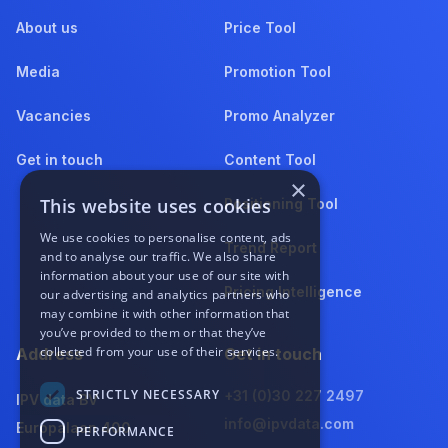
About us
Price Tool
Media
Promotion Tool
Vacancies
Promo Analyzer
Get in touch
Content Tool
×
This website uses cookies
Positioning Tool
We use cookies to personalise content, ads
Trend Report
and to analyse our traffic. We also share
information about your use of our site with
Pricing Intelligence
our advertising and analytics partners who
may combine it with other information that
you’ve provided to them or that they’ve
collected from your use of their services.
Address
Get in touch
STRICTLY NECESSARY
+31 (0)30 227 2497
IPV data BV
info@ipvdata.com
Europalaan 400
PERFORMANCE