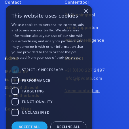
Contact
Contenttool
×
This website uses cookies
Positioningtool
We use cookies to personalise content, ads
Trend rapporten
and to analyse our traffic. We also share
information about your use of our site with
Pricing intelligence
our advertising and analytics partners who
may combine it with other information that
you’ve provided to them or that they’ve
collected from your use of their services.
Adres
Contact
STRICTLY NECESSARY
+31 (0)30 227 2497
IPV data BV
info@ipvdata.com
Europalaan 400
PERFORMANCE
3526 KS Utrecht
Neem contact op
TARGETING
The Netherlands
FUNCTIONALITY
Google Maps
UNCLASSIFIED
ACCEPT ALL
DECLINE ALL